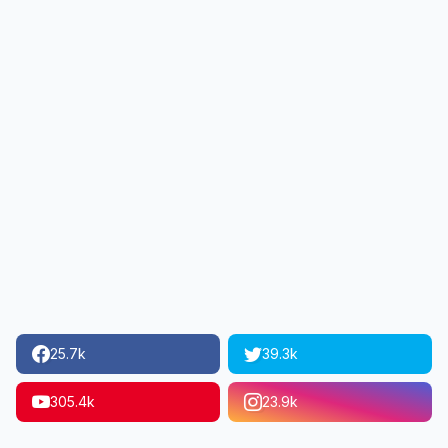
25.7k
39.3k
305.4k
23.9k