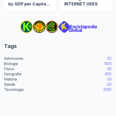
by GDP per Capita
INTERNET USES
(US$)
Tags
Astronomia
(2)
Biologia
(101)
Física
(2)
Geografia
(95)
História
(3)
Saúde
(2)
Tecnologia
(139)