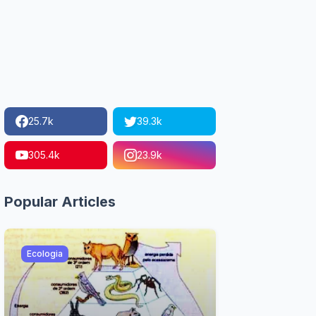
25.7k
39.3k
305.4k
23.9k
Popular Articles
Ecologia