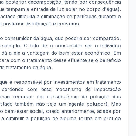
sua posterior decomposição, tendo por consequência
que tampam a entrada da luz solar no corpo d'água).
pactado dificulta a eliminação de partículas durante o
 posterior distribuição e consumo.
é o consumidor da água, que poderia ser comparado,
xemplo. O fato de o consumidor ser o indivíduo
ei, dá a ele a vantagem do bem-estar econômico. Em
cará com o tratamento desse efluente se o benefício
de tratamento da água.
que é responsável por investimentos em tratamento
ia perdendo com esse mecanismo de impactação
 mais recursos em conseqüência da poluição dos
Estado também não seja um agente poluidor). Mas
o bem-estar social, citado anteriormente, acaba por
s a diminuir a poluição de alguma forma em prol do