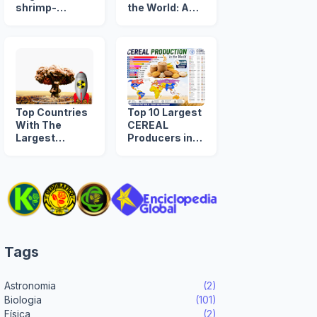
shrimp-
the World: A
producing
Timeline from
countries
1960 to 2039
Top Countries
Top 10 Largest
With The
CEREAL
Largest
Producers in
NUCLEAR
the World
ARSENAL in
The World
Tags
Astronomia
(2)
Biologia
(101)
Física
(2)