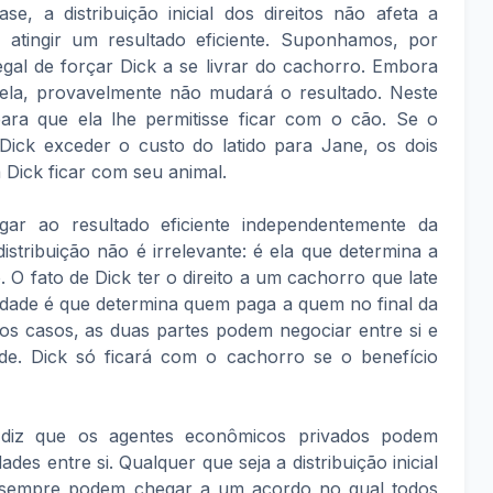
 a distribuição inicial dos direitos não afeta a
atingir um resultado eficiente. Suponhamos, por
egal de forçar Dick a se livrar do cachorro. Embora
a ela, provavelmente não mudará o resultado. Neste
ara que ela lhe permitisse ficar com o cão. Se o
Dick exceder o custo do latido para Jane, os dois
Dick ficar com seu animal.
r ao resultado eficiente independentemente da
a distribuição não é irrelevante: é ela que determina a
 O fato de Dick ter o direito a um cachorro que late
ilidade é que determina quem paga a quem no final da
s casos, as duas partes podem negociar entre si e
de. Dick só ficará com o cachorro se o benefício
diz que os agentes econômicos privados podem
des entre si. Qualquer que seja a distribuição inicial
as sempre podem chegar a um acordo no qual todos