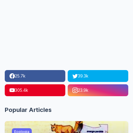
25.7k
39.3k
305.4k
23.9k
Popular Articles
Ecologia