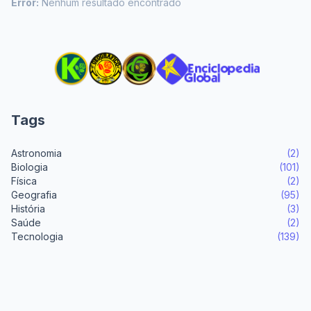
Error:
Nenhum resultado encontrado
Tags
Astronomia
(2)
Biologia
(101)
Física
(2)
Geografia
(95)
História
(3)
Saúde
(2)
Tecnologia
(139)