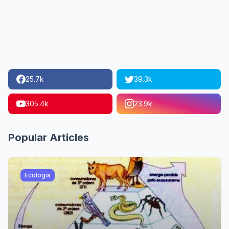
25.7k
39.3k
305.4k
23.9k
Popular Articles
Ecologia