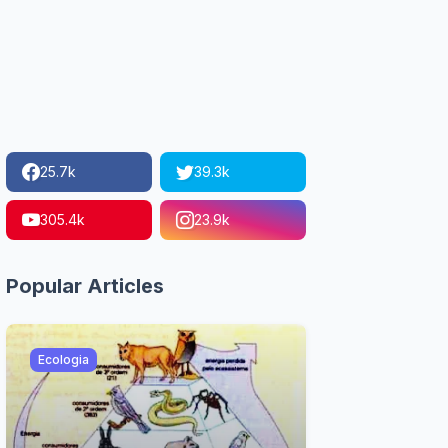
25.7k
39.3k
305.4k
23.9k
Popular Articles
Ecologia