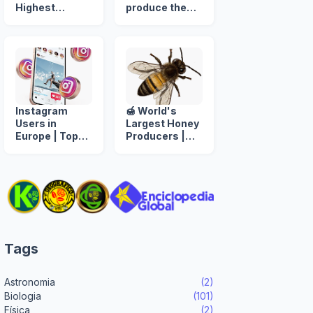
Highest
produce the
INTERNET
most beans in
USES
the world? 🌍🫘
Instagram
🍯 World's
Users in
Largest Honey
Europe | Top
Producers |
European
Global Honey
Countries by
Production by
Instagram
Country 𓆤
Users
Tags
Astronomia
(2)
Biologia
(101)
Física
(2)