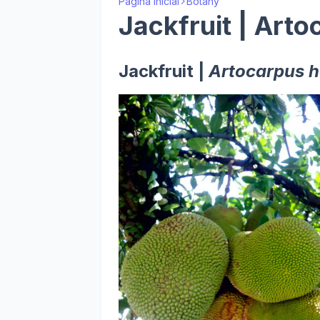
Página inicial
Botany
Jackfruit | Art
Jackfruit |
Artocarpus h