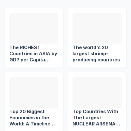
The RICHEST
The world's 20
Countries in ASIA by
largest shrimp-
GDP per Capita
producing countries
(US$)
Top 20 Biggest
Top Countries With
Economies in the
The Largest
World: A Timeline
NUCLEAR ARSENAL
from 1960 to 2039
in The World