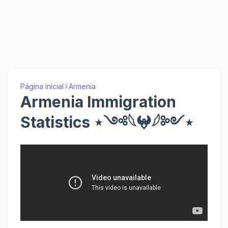
Página inicial
Armenia
Armenia Immigration
Statistics ⋆༺𓆩𖤍𓆪༻⋆