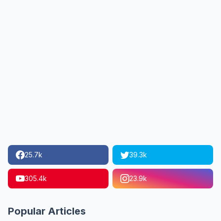
25.7k
39.3k
305.4k
23.9k
Popular Articles