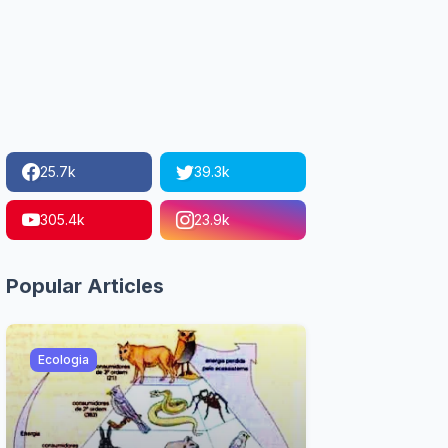
25.7k
39.3k
305.4k
23.9k
Popular Articles
Ecologia