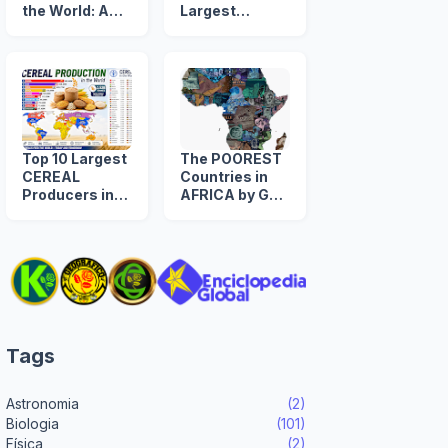
the World: A
Largest
Timeline from
NUCLEAR
1960 to 2039
ARSENAL in
The World
Top 10 Largest
The POOREST
CEREAL
Countries in
Producers in
AFRICA by GDP
the World
per Capita
(US$)
Tags
Astronomia
(2)
Biologia
(101)
Física
(2)