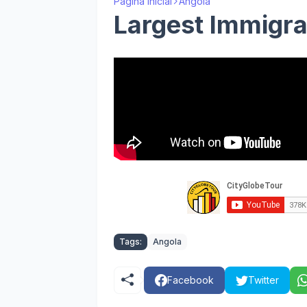
Página inicial
Angola
Largest Immigr
Tags:
Angola
Facebook
Twitter