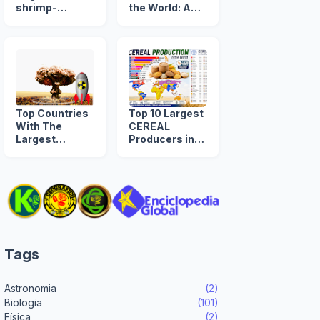
shrimp-
the World: A
producing
Timeline from
countries
1960 to 2039
Top Countries
Top 10 Largest
With The
CEREAL
Largest
Producers in
NUCLEAR
the World
ARSENAL in
The World
Tags
Astronomia
(2)
Biologia
(101)
Física
(2)