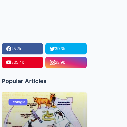
25.7k
39.3k
305.4k
23.9k
Popular Articles
Ecologia