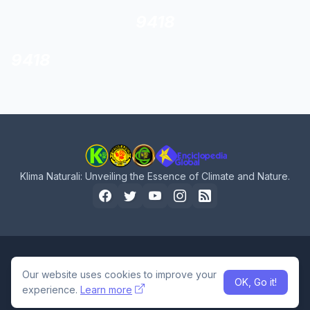
9418
9418
Klima Naturali: Unveiling the Essence of Climate and Nature.
Home
About Us
Privacy Policy
Contact Us
Our website uses cookies to improve your
OK, Go it!
Design by -
Pro Blogger Templates
experience.
Learn more