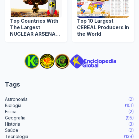
Top Countries With
Top 10 Largest
The Largest
CEREAL Producers in
NUCLEAR ARSENAL
the World
in The World
Tags
Astronomia
(2)
Biologia
(101)
Física
(2)
Geografia
(95)
História
(3)
Saúde
(2)
Tecnologia
(139)