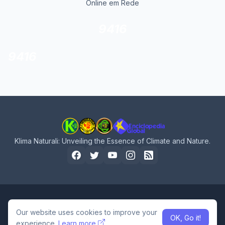
Online em Rede
9416
9416
Klima Naturali: Unveiling the Essence of Climate and Nature.
Home
About Us
Privacy Policy
Contact Us
Our website uses cookies to improve your
OK, Go it!
Design by -
Pro Blogger Templates
experience.
Learn more