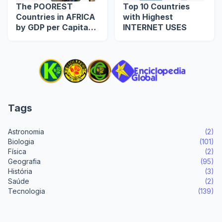
The POOREST
Top 10 Countries
Countries in AFRICA
with Highest
by GDP per Capita
INTERNET USES
(US$)
Tags
Astronomia
(2)
Biologia
(101)
Física
(2)
Geografia
(95)
História
(3)
Saúde
(2)
Tecnologia
(139)