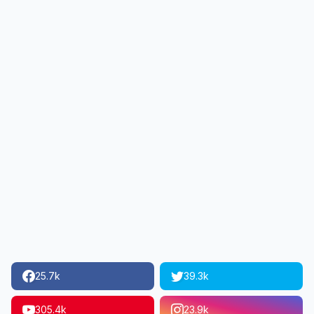
25.7k
39.3k
305.4k
23.9k