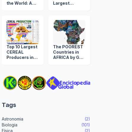
the World: A
Largest
Timeline from
NUCLEAR
1960 to 2039
ARSENAL in
The World
Top 10 Largest
The POOREST
CEREAL
Countries in
Producers in
AFRICA by GDP
the World
per Capita
(US$)
Tags
Astronomia
(2)
Biologia
(101)
Física
(2)