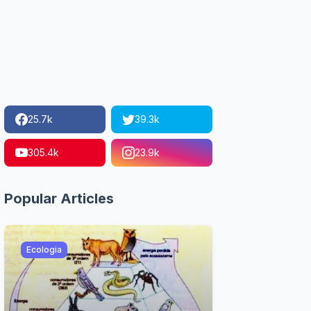
25.7k
39.3k
305.4k
23.9k
Popular Articles
Ecologia