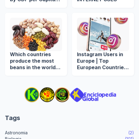
(US$)
Which countries
Instagram Users in
produce the most
Europe | Top
beans in the world?
European Countries
🌍🫘
by Instagram Users
Tags
Astronomia
(2)
Biologia
(101)