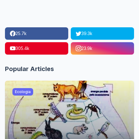
25.7k
39.3k
305.4k
23.9k
Popular Articles
Ecologia