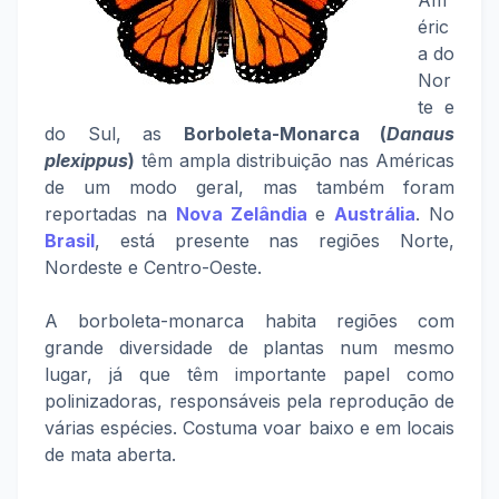
Am
éric
a do
Nor
te e
do Sul, as
Borboleta-Monarca (
Danaus
plexippus
)
têm ampla distribuição nas Américas
de um modo geral, mas também foram
reportadas na
Nova Zelândia
e
Austrália
. No
Brasil
, está presente nas regiões Norte,
Nordeste e Centro-Oeste.
A borboleta-monarca habita regiões com
grande diversidade de plantas num mesmo
lugar, já que têm importante papel como
polinizadoras, responsáveis pela reprodução de
várias espécies. Costuma voar baixo e em locais
de mata aberta.