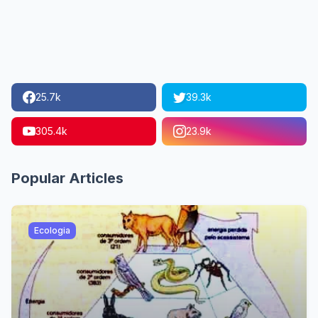
25.7k
39.3k
305.4k
23.9k
Popular Articles
Ecologia