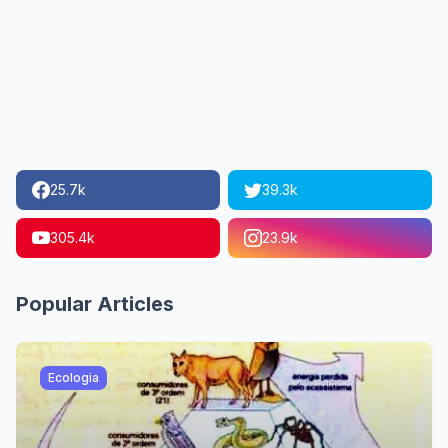
25.7k
39.3k
305.4k
23.9k
Popular Articles
Ecologia