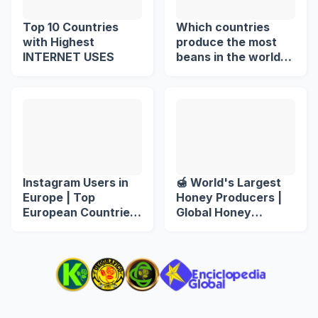
Top 10 Countries
Which countries
with Highest
produce the most
INTERNET USES
beans in the world?
🌍🫘
Instagram Users in
🍯 World's Largest
Europe | Top
Honey Producers |
European Countries
Global Honey
by Instagram Users
Production by
Country 𓆤