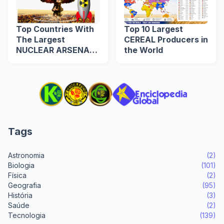
Top Countries With
Top 10 Largest
The Largest
CEREAL Producers in
NUCLEAR ARSENAL
the World
in The World
Tags
Astronomia
(2)
Biologia
(101)
Física
(2)
Geografia
(95)
História
(3)
Saúde
(2)
Tecnologia
(139)