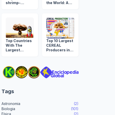
shrimp-
the World: A
producing
Timeline from
countries
1960 to 2039
Top Countries
Top 10 Largest
With The
CEREAL
Largest
Producers in
NUCLEAR
the World
ARSENAL in
The World
Tags
Astronomia
(2)
Biologia
(101)
Física
(2)