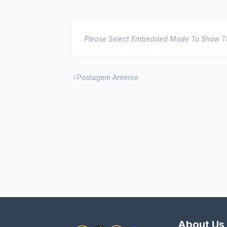
Please Select Embedded Mode To Show 
Postagem Anterior
About Us