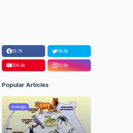
25.7k
39.3k
305.4k
23.9k
Popular Articles
Ecologia