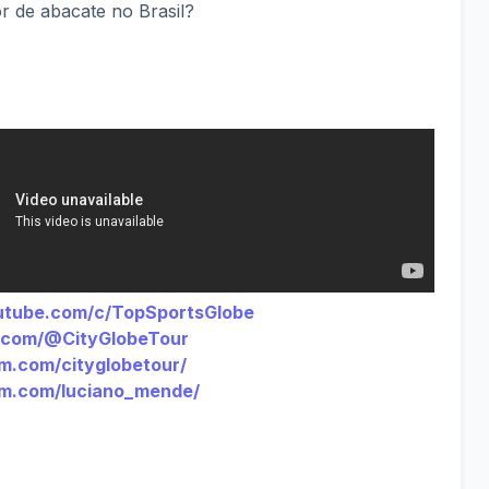
r de abacate no Brasil?
utube.com/c/TopSportsGlobe
e.com/@CityGlobeTour
m.com/cityglobetour/
am.com/luciano_mende/