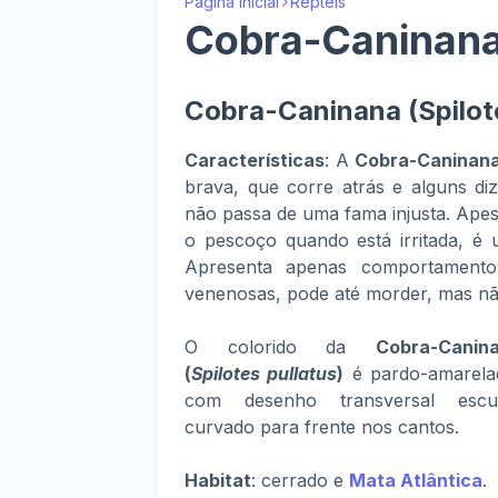
Página inicial
Répteis
Cobra-Caninana 
Cobra-Caninana (Spilote
Características
: A
Cobra-Caninana
brava, que corre atrás e alguns d
não passa de uma fama injusta. Ape
o pescoço quando está irritada, é
Apresenta apenas comportamento 
venenosas, pode até morder, mas n
O colorido da
Cobra-Canin
(
Spilotes pullatus
)
é pardo-amarela
com desenho transversal escu
curvado para frente nos cantos.
Habitat
: cerrado e
Mata Atlântica
.