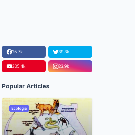
25.7k
39.3k
305.4k
23.9k
Popular Articles
Ecologia