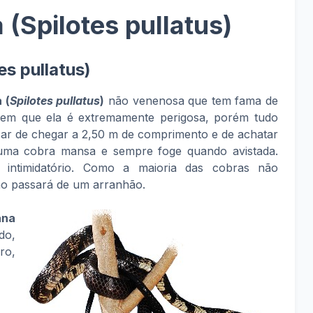
(Spilotes pullatus)
s pullatus)
 (
Spilotes pullatus
)
não venenosa que tem fama de
izem que ela é extremamente perigosa, porém tudo
sar de chegar a 2,50 m de comprimento e de achatar
 uma cobra mansa e sempre foge quando avistada.
intimidatório. Como a maioria das cobras não
ão passará de um arranhão.
ana
do,
ro,