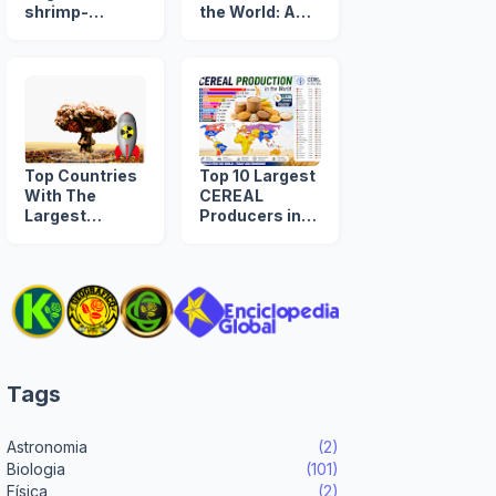
shrimp-
the World: A
producing
Timeline from
countries
1960 to 2039
Top Countries
Top 10 Largest
With The
CEREAL
Largest
Producers in
NUCLEAR
the World
ARSENAL in
The World
Tags
Astronomia
(2)
Biologia
(101)
Física
(2)