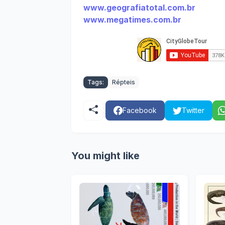
www.geografiatotal.com.br
www.megatimes.com.br
Tags:
Répteis
Facebook
Twitter
You might like