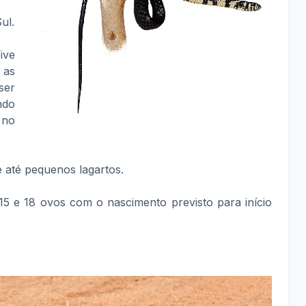
ul.
ive
 as
ser
ndo
 no
.
e até pequenos lagartos.
 15 e 18 ovos com o nascimento previsto para início