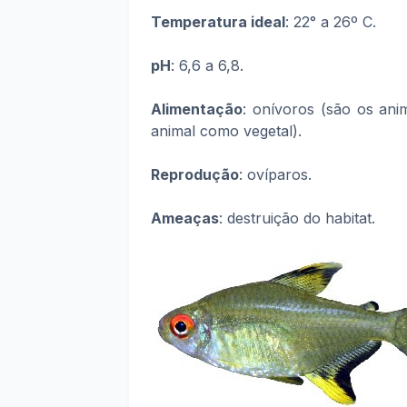
Temperatura ideal
: 22° a 26º C.
pH
: 6,6 a 6,8.
Alimentação
: onívoros
(são os ani
animal como vegetal).
Reprodução
: ovíparos.
Ameaças
: destruição do habitat.