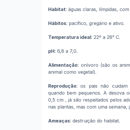
Habitat
: águas claras, límpidas, co
Hábitos
: pacífico, gregário e ativo.
Temperatura ideal
: 22º a 28° C.
pH
: 6,8 a 7,0.
Alimentação
: onívoro
(são os anim
animal como vegetal).
Reprodução
: os pais não cuidam
quando bem pequenos. A desova oco
0,5 cm , já são respeitados pelos a
nas plantas, mas com uma semana, j
Ameaças
: destruição do habitat.