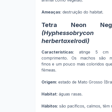
animal como vegetal).
Ameaças
: destruição do habitat.
Tetra Neon Neg
(Hyphessobrycon
herbertaxelrodi)
Características
: atinge 5 cm
comprimento. Os machos são m
finos e um pouco mais coloridos que
fêmeas.
Origem
: estado de Mato Grosso (Bras
Habitat
: águas rasas.
Hábitos
: são pacíficos, calmos, tê