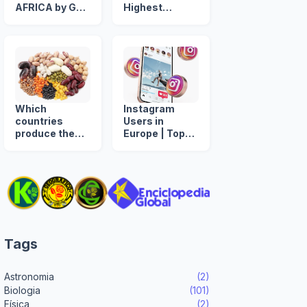
AFRICA by GDP
Highest
per Capita
INTERNET
(US$)
USES
Which
Instagram
countries
Users in
produce the
Europe | Top
most beans in
European
the world? 🌍🫘
Countries by
Instagram
Users
Tags
Astronomia
(2)
Biologia
(101)
Física
(2)