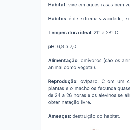
Habitat
: vive em águas rasas bem v
Hábitos
: é de extrema vivacidade, ex
Temperatura ideal
: 21° a 28° C.
pH
: 6,8 a 7,0.
Alimentação
: omívoros
(são os ani
animal como vegetal).
Reprodução
: ovíparo. C om um co
plantas e o macho os fecunda quas
de 24 a 28 horas e os alevinos se al
obter natação livre.
Ameaças
: destruição do habitat.