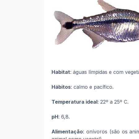
Habitat
: águas límpidas e com veget
Hábitos
: calmo e pacífico.
Temperatura ideal
: 22º a 25º C.
pH
: 6,8.
Alimentação
: onívoros
(são os ani