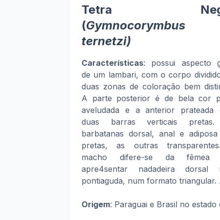
Tetra Neg
(
Gymnocorymbus
ternetzi)
Características
: possui aspecto g
de um lambari, com o corpo dividid
duas zonas de coloração bem distin
A parte posterior é de bela cor p
aveludada e a anterior prateada
duas barras verticais pretas
barbatanas dorsal, anal e adiposa
pretas, as outras transparente
macho difere-se da fêmea 
apre4sentar nadadeira dorsal 
pontiaguda, num formato triangular.
Origem
: Paraguai e Brasil no estad