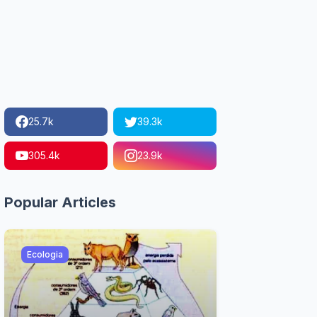
25.7k
39.3k
305.4k
23.9k
Popular Articles
Ecologia