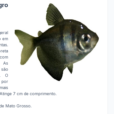
ro
eral
o em
tas.
reta
 com
. As
 são
s. O
por
mais
 Atinge 7 cm de comprimento.
o de Mato Grosso.