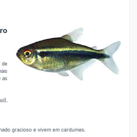
ro
 de
ais
 as
il).
m nado gracioso e vivem em cardumes.