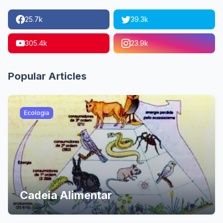
25.7k
39.3k
305.4k
23.9k
Popular Articles
Ecologia
Cadeia Alimentar