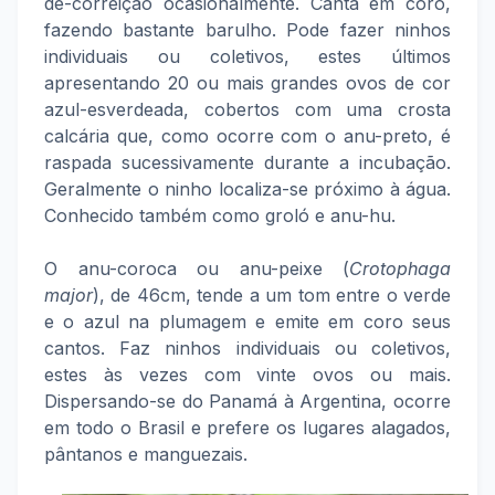
de-correição ocasionalmente. Canta em coro,
fazendo bastante barulho. Pode fazer ninhos
individuais ou coletivos, estes últimos
apresentando 20 ou mais grandes ovos de cor
azul-esverdeada, cobertos com uma crosta
calcária que, como ocorre com o anu-preto, é
raspada sucessivamente durante a incubação.
Geralmente o ninho localiza-se próximo à água.
Conhecido também como groló e anu-hu.
O anu-coroca ou anu-peixe (
Crotophaga
major
), de 46cm, tende a um tom entre o verde
e o azul na plumagem e emite em coro seus
cantos. Faz ninhos individuais ou coletivos,
estes às vezes com vinte ovos ou mais.
Dispersando-se do Panamá à Argentina, ocorre
em todo o Brasil e prefere os lugares alagados,
pântanos e manguezais.